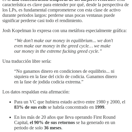
característica es clave para entender por qué, desde la perspectiva de
los LPs, es fundamental comprometerse con esta clase de activo
durante periodos largos: perderse unas pocas ventanas puede
significar perderse casi todo el rendimiento.
Josh Kopelman lo expresa con una metáfora especialmente gráfica:
“We don't make our money in equilibrium... we don't
even make our money in the greed cycle… we make
our money in the extreme fucking greed cycle.”
Una traducción libre sería:
“No ganamos dinero en condiciones de equilibrio... ni
siquiera en la fase del ciclo de codicia. Ganamos dinero
en la fase de jodida codicia extrema.”
Los datos respaldan esta afirmación:
Para un VC que hubiera estado activo entre 1980 y 2000, el
83% de sus
exits
se habría concentrado en
1999
.
En los más de 20 años que lleva operando First Round
Capital,
el 90% de sus retornos
se ha generado en un
periodo de solo
36 meses
.