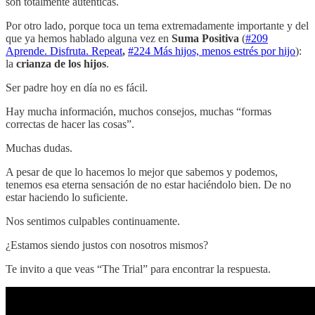
son totalmente auténticas.
Por otro lado, porque toca un tema extremadamente importante y del
que ya hemos hablado alguna vez en
Suma Positiva
(
#209
Aprende. Disfruta. Repeat
,
#224 Más hijos, menos estrés por hijo
):
la
crianza de los hijos
.
Ser padre hoy en día no es fácil.
Hay mucha información, muchos consejos, muchas “formas
correctas de hacer las cosas”.
Muchas dudas.
A pesar de que lo hacemos lo mejor que sabemos y podemos,
tenemos esa eterna sensación de no estar haciéndolo bien. De no
estar haciendo lo suficiente.
Nos sentimos culpables continuamente.
¿Estamos siendo justos con nosotros mismos?
Te invito a que veas “The Trial” para encontrar la respuesta.