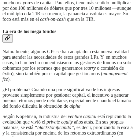
mucho mayores de capital. Para ellos, tiene más sentido multiplicar
por dos 100 millones de dólares que por tres 10 millones —aunque
el múltiplo o la TIR sea menor, la ganancia absoluta es mayor. Su
foco está más en el
cash-on-cash
que en la TIR.
La era de los mega fondos
Naturalmente, algunos GPs se han adaptado a esta nueva realidad
para atender las necesidades de estos grandes LPs. Y, en muchos
casos, lo han hecho con entusiasmo: los gestores de fondos no solo
cobramos por los retornos que generamos (
carry
o comisión de
éxito), sino también por el capital que gestionamos (
management
fee
).
¿El problema? Cuando una parte significativa de los ingresos
proviene simplemente por gestionar capital, el incentivo a generar
buenos retornos puede debilitarse, especialmente cuando el tamaño
del fondo dificulta la obtención de
alpha
.
Según Kopelman, la industria del
venture capital
está replicando la
evolución que vivió el
private equity
años atrás. En sus propias
palabras, se está
“blackstonificando”
, es decir, priorizando la escala
y la consistencia por encima de los retornos extraordinarios (en