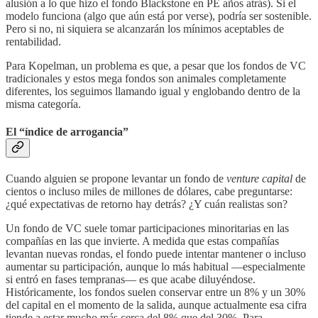
alusión a lo que hizo el fondo Blackstone en PE años atrás). Si el
modelo funciona (algo que aún está por verse), podría ser sostenible.
Pero si no, ni siquiera se alcanzarán los mínimos aceptables de
rentabilidad.
Para Kopelman, un problema es que, a pesar que los fondos de VC
tradicionales y estos mega fondos son animales completamente
diferentes, los seguimos llamando igual y englobando dentro de la
misma categoría.
El “índice de arrogancia”
Cuando alguien se propone levantar un fondo de
venture capital
de
cientos o incluso miles de millones de dólares, cabe preguntarse:
¿qué expectativas de retorno hay detrás? ¿Y cuán realistas son?
Un fondo de VC suele tomar participaciones minoritarias en las
compañías en las que invierte. A medida que estas compañías
levantan nuevas rondas, el fondo puede intentar mantener o incluso
aumentar su participación, aunque lo más habitual —especialmente
si entró en fases tempranas— es que acabe diluyéndose.
Históricamente, los fondos suelen conservar entre un 8% y un 30%
del capital en el momento de la salida, aunque actualmente esa cifra
tiende a estar mucho más cerca del 8% que del 30%. Para