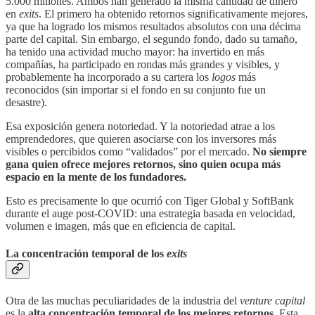
5.000 millones. Ambos han generado la misma cantidad de dinero
en
exits
. El primero ha obtenido retornos significativamente mejores,
ya que ha logrado los mismos resultados absolutos con una décima
parte del capital. Sin embargo, el segundo fondo, dado su tamaño,
ha tenido una actividad mucho mayor: ha invertido en más
compañías, ha participado en rondas más grandes y visibles, y
probablemente ha incorporado a su cartera los
logos
más
reconocidos (sin importar si el fondo en su conjunto fue un
desastre).
Esa exposición genera notoriedad. Y la notoriedad atrae a los
emprendedores, que quieren asociarse con los inversores más
visibles o percibidos como “validados” por el mercado.
No siempre
gana quien ofrece mejores retornos, sino quien ocupa más
espacio en la mente de los fundadores.
Esto es precisamente lo que ocurrió con Tiger Global y SoftBank
durante el auge post-COVID: una estrategia basada en velocidad,
volumen e imagen, más que en eficiencia de capital.
La concentración temporal de los
exits
Otra de las muchas peculiaridades de la industria del
venture capital
es la
alta concentración temporal de los mejores retornos
. Esta