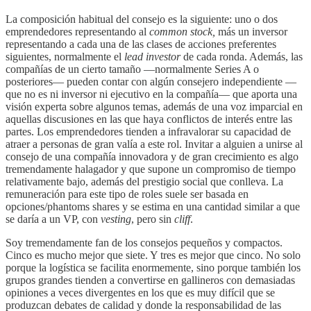
La composición habitual del consejo es la siguiente: uno o dos
emprendedores representando al
common stock,
más un inversor
representando a cada una de las clases de acciones preferentes
siguientes, normalmente el
lead investor
de cada ronda. Además, las
compañías de un cierto tamaño —normalmente Series A o
posteriores— pueden contar con algún consejero independiente —
que no es ni inversor ni ejecutivo en la compañía— que aporta una
visión experta sobre algunos temas, además de una voz imparcial en
aquellas discusiones en las que haya conflictos de interés entre las
partes. Los emprendedores tienden a infravalorar su capacidad de
atraer a personas de gran valía a este rol. Invitar a alguien a unirse al
consejo de una compañía innovadora y de gran crecimiento es algo
tremendamente halagador y que supone un compromiso de tiempo
relativamente bajo, además del prestigio social que conlleva. La
remuneración para este tipo de roles suele ser basada en
opciones/phantoms shares y se estima en una cantidad similar a que
se daría a un VP, con
vesting
, pero sin
cliff
.
Soy tremendamente fan de los consejos pequeños y compactos.
Cinco es mucho mejor que siete. Y tres es mejor que cinco. No solo
porque la logística se facilita enormemente, sino porque también los
grupos grandes tienden a convertirse en gallineros con demasiadas
opiniones a veces divergentes en los que es muy difícil que se
produzcan debates de calidad y donde la responsabilidad de las