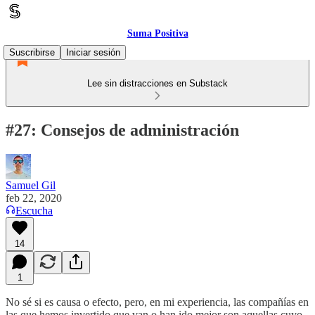
Suma Positiva
Suscribirse
Iniciar sesión
Lee sin distracciones en Substack
#27: Consejos de administración
Samuel Gil
feb 22, 2020
Escucha
14
1
No sé si es causa o efecto, pero, en mi experiencia, las compañías en
las que hemos invertido que van o han ido mejor son aquellas cuyo