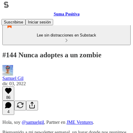
Suma Positiva
Suscribirse
Iniciar sesión
Lee sin distracciones en Substack
#144 Nunca adoptes a un zombie
Samuel Gil
dic 03, 2022
86
4
Hola, soy
@samuelgil
, Partner en
JME Ventures
.
Bienvenido a mi newsletter semanal, un lugar donde nos reunimos