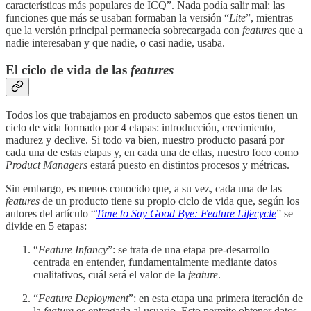
características más populares de ICQ”. Nada podía salir mal: las
funciones que más se usaban formaban la versión “
Lite
”, mientras
que la versión principal permanecía sobrecargada con
features
que a
nadie interesaban y que nadie, o casi nadie, usaba.
El ciclo de vida de las
features
Todos los que trabajamos en producto sabemos que estos tienen un
ciclo de vida formado por 4 etapas: introducción, crecimiento,
madurez y declive. Si todo va bien, nuestro producto pasará por
cada una de estas etapas y, en cada una de ellas, nuestro foco como
Product Managers
estará puesto en distintos procesos y métricas.
Sin embargo, es menos conocido que, a su vez, cada una de las
features
de un producto tiene su propio ciclo de vida que, según los
autores del artículo “
Time to Say Good Bye: Feature Lifecycle
” se
divide en 5 etapas:
“
Feature Infancy
”: se trata de una etapa pre-desarrollo
centrada en entender, fundamentalmente mediante datos
cualitativos, cuál será el valor de la
feature
.
“
Feature Deployment
”: en esta etapa una primera iteración de
la
feature
es entregada al usuario. Esto permite obtener datos