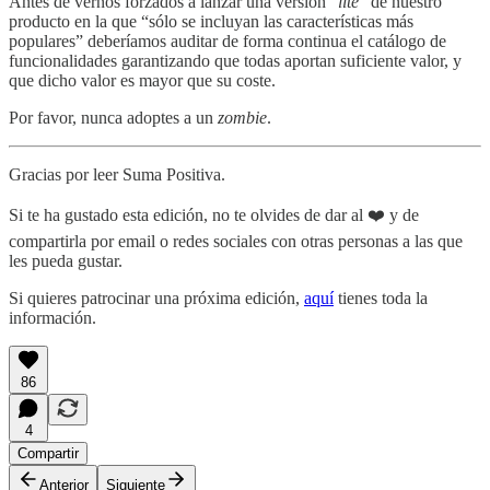
Antes de vernos forzados a lanzar una versión “
lite
” de nuestro
producto en la que “sólo se incluyan las características más
populares” deberíamos auditar de forma continua el catálogo de
funcionalidades garantizando que todas aportan suficiente valor, y
que dicho valor es mayor que su coste.
Por favor, nunca adoptes a un
zombie
.
Gracias por leer Suma Positiva.
Si te ha gustado esta edición, no te olvides de dar al ❤️ y de
compartirla por email o redes sociales con otras personas a las que
les pueda gustar.
Si quieres patrocinar una próxima edición,
aquí
tienes toda la
información.
86
4
Compartir
Anterior
Siguiente