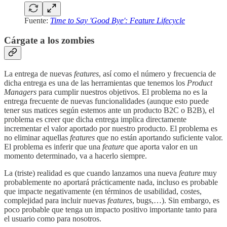
Fuente:
Time to Say 'Good Bye': Feature Lifecycle
Cárgate a los zombies
La entrega de nuevas
features
, así como el número y frecuencia de
dicha entrega es una de las herramientas que tenemos los
Product
Managers
para cumplir nuestros objetivos. El problema no es la
entrega frecuente de nuevas funcionalidades (aunque esto puede
tener sus matices según estemos ante un producto B2C o B2B), el
problema es creer que dicha entrega implica directamente
incrementar el valor aportado por nuestro producto. El problema es
no eliminar aquellas
features
que no están aportando suficiente valor.
El problema es inferir que una
feature
que aporta valor en un
momento determinado, va a hacerlo siempre.
La (triste) realidad es que cuando lanzamos una nueva
feature
muy
probablemente no aportará prácticamente nada, incluso es probable
que impacte negativamente (en términos de usabilidad, costes,
complejidad para incluir nuevas
features
, bugs,…). Sin embargo, es
poco probable que tenga un impacto positivo importante tanto para
el usuario como para nosotros.