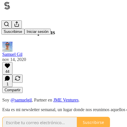
#61 Stock Options
Suscribirse
Iniciar sesión
Samuel Gil
nov 14, 2020
44
1
Compartir
Soy
@samuelgil
, Partner en
JME Ventures
.
Esta es mi newsletter semanal, un lugar donde nos reunimos aquellos
Suscribirse