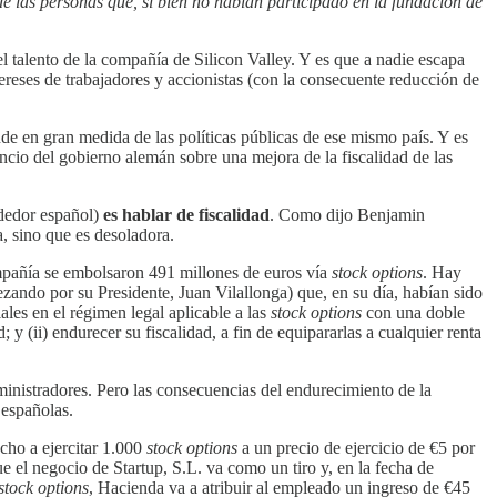
e las personas que, si bien no habían participado en la fundación de
l talento de la compañía de Silicon Valley. Y es que a nadie escapa
tereses de trabajadores y accionistas (con la consecuente reducción de
de en gran medida de las políticas públicas de ese mismo país. Y es
nuncio del gobierno alemán sobre una mejora de la fiscalidad de las
ndedor español)
es hablar de fiscalidad
. Como dijo Benjamin
a, sino que es desoladora.
ompañía se embolsaron 491 millones de euros vía
stock options
. Hay
zando por su Presidente, Juan Vilallonga) que, en su día, habían sido
les en el régimen legal aplicable a las
stock options
con una doble
; y (ii) endurecer su fiscalidad, a fin de equipararlas a cualquier renta
ministradores. Pero las consecuencias del endurecimiento de la
 españolas.
cho a ejercitar 1.000
stock options
a un precio de ejercicio de €5 por
e el negocio de Startup, S.L. va como un tiro y, en la fecha de
stock options
, Hacienda va a atribuir al empleado un ingreso de €45