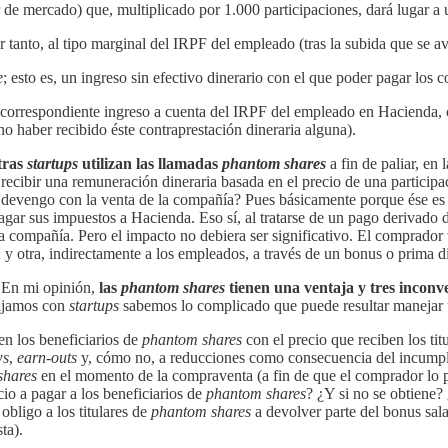
alor de mercado) que, multiplicado por 1.000 participaciones, dará lugar
or tanto, al tipo marginal del IRPF del empleado (tras la subida que se 
e
; esto es, un ingreso sin efectivo dinerario con el que poder pagar los 
l correspondiente ingreso a cuenta del IRPF del empleado en Hacienda, 
no haber recibido éste contraprestación dineraria alguna).
tras
startups
utilizan las llamadas
phantom shares
a fin de paliar, en 
 recibir una remuneración dineraria basada en el precio de una partici
su devengo con la venta de la compañía? Pues básicamente porque ése es
pagar sus impuestos a Hacienda. Eso sí, al tratarse de un pago derivado 
 compañía. Pero el impacto no debiera ser significativo. El comprador 
n; y otra, indirectamente a los empleados, a través de un bonus o prima 
? En mi opinión,
las
phantom shares
tienen una ventaja y tres inconv
bajamos con
startups
sabemos lo complicado que puede resultar manejar
en los beneficiarios de
phantom shares
con el precio que reciben los tit
ws
,
earn-outs
y, cómo no, a reducciones como consecuencia del incumplim
shares
en el momento de la compraventa (a fin de que el comprador lo pue
io a pagar a los beneficiarios de
phantom shares
? ¿Y si no se obtiene? 
bligo a los titulares de
phantom shares
a devolver parte del bonus sal
ta).