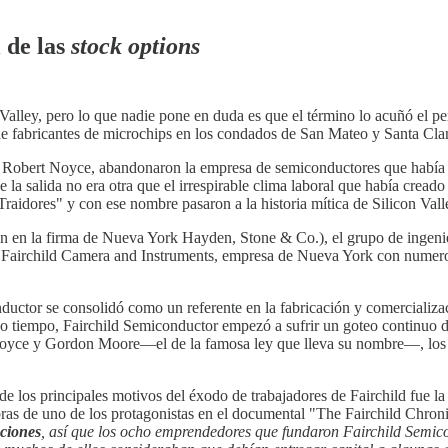
 de las
stock options
alley, pero lo que nadie pone en duda es que el término lo acuñó el pe
 de fabricantes de microchips en los condados de San Mateo y Santa Clar
r Robert Noyce, abandonaron la empresa de semiconductores que había 
e la salida no era otra que el irrespirable clima laboral que había cread
aidores" y con ese nombre pasaron a la historia mítica de Silicon Vall
n en la firma de Nueva York Hayden, Stone & Co.), el grupo de ingeni
 Fairchild Camera and Instruments, empresa de Nueva York con numeros
ductor se consolidó como un referente en la fabricación y comercializaci
oco tiempo, Fairchild Semiconductor empezó a sufrir un goteo continuo
Noyce y Gordon Moore—el de la famosa ley que lleva su nombre—, los 
e los principales motivos del éxodo de trabajadores de Fairchild fue la
ras de uno de los protagonistas en el documental "The Fairchild Chronic
cciones
, así que los ocho emprendedores que fundaron Fairchild Semic