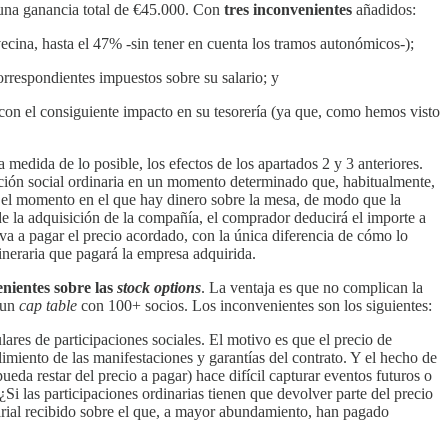
 a una ganancia total de €45.000. Con
tres inconvenientes
añadidos:
avecina, hasta el 47% -sin tener en cuenta los tramos autonómicos-);
correspondientes impuestos sobre su salario; y
con el consiguiente impacto en su tesorería (ya que, como hemos visto
la medida de lo posible, los efectos de los apartados 2 y 3 anteriores.
pación social ordinaria en un momento determinado que, habitualmente,
 el momento en el que hay dinero sobre la mesa, de modo que la
de la adquisición de la compañía, el comprador deducirá el importe a
va a pagar el precio acordado, con la única diferencia de cómo lo
dineraria que pagará la empresa adquirida.
enientes sobre las
stock options
. La ventaja es que no complican la
 un
cap table
con 100+ socios. Los inconvenientes son los siguientes:
ulares de participaciones sociales. El motivo es que el precio de
iento de las manifestaciones y garantías del contrato. Y el hecho de
da restar del precio a pagar) hace difícil capturar eventos futuros o
¿Si las participaciones ordinarias tienen que devolver parte del precio
arial recibido sobre el que, a mayor abundamiento, han pagado