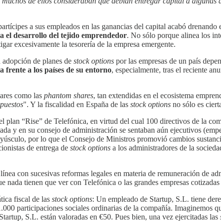
 muchos de ellos consideraban que debían entregar capital a algunas d
artícipes a sus empleados en las ganancias del capital acabó drenando e
 el desarrollo del tejido emprendedor
. No sólo porque alinea los in
stigar excesivamente la tesorería de la empresa emergente.
 la adopción de planes de
stock options
por las empresas de un país depen
frente a los países de su entorno
, especialmente, tras el reciente a
lares como las
phantom shares
, tan extendidas en el ecosistema empre
mpuestos
". Y la fiscalidad en España de las
stock options
no sólo es ciert
l plan “Rise” de Telefónica, en virtud del cual 100 directivos de la c
zada y en su consejo de administración se sentaban aún ejecutivos (empe
yúsculo, por lo que el Consejo de Ministros promovió cambios sustancia
ccionistas de entrega de
stock options
a los administradores de la sociedad
n línea con sucesivas reformas legales en materia de remuneración de ad
e nada tienen que ver con Telefónica o las grandes empresas cotizadas
ica fiscal de las
stock options
: Un empleado de Startup, S.L. tiene dere
1.000 participaciones sociales ordinarias de la compañía. Imaginemos qu
e Startup, S.L. están valoradas en €50. Pues bien, una vez ejercitadas las