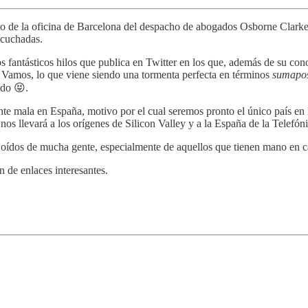
io de la oficina de Barcelona del despacho de abogados Osborne Clarke. 
scuchadas.
antásticos hilos que publica en Twitter en los que, además de su conoc
 Vamos, lo que viene siendo una tormenta perfecta en términos
sumapos
ado 😝.
nte mala en España, motivo por el cual seremos pronto el único país e
nos llevará a los orígenes de Silicon Valley y a la España de la Telefón
ue a oídos de mucha gente, especialmente de aquellos que tienen mano en 
 de enlaces interesantes.