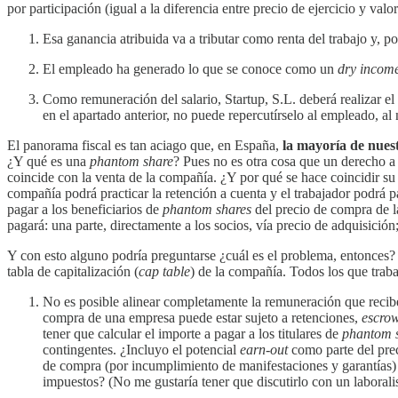
por participación (igual a la diferencia entre precio de ejercicio y v
Esa ganancia atribuida va a tributar como renta del trabajo y, p
El empleado ha generado lo que se conoce como un
dry incom
Como remuneración del salario, Startup, S.L. deberá realizar e
en el apartado anterior, no puede repercutírselo al empleado, al 
El panorama fiscal es tan aciago que, en España,
la mayoría de nues
¿Y qué es una
phantom share
? Pues no es otra cosa que un derecho a
coincide con la venta de la compañía. ¿Y por qué se hace coincidir 
compañía podrá practicar la retención a cuenta y el trabajador podrá 
pagar a los beneficiarios de
phantom shares
del precio de compra de la
pagará: una parte, directamente a los socios, vía precio de adquisició
Y con esto alguno podría preguntarse ¿cuál es el problema, entonces
tabla de capitalización (
cap table
) de la compañía. Todos los que tra
No es posible alinear completamente la remuneración que recib
compra de una empresa puede estar sujeto a retenciones,
escro
tener que calcular el importe a pagar a los titulares de
phantom 
contingentes. ¿Incluyo el potencial
earn-out
como parte del prec
de compra (por incumplimiento de manifestaciones y garantías) o
impuestos? (No me gustaría tener que discutirlo con un laboralis