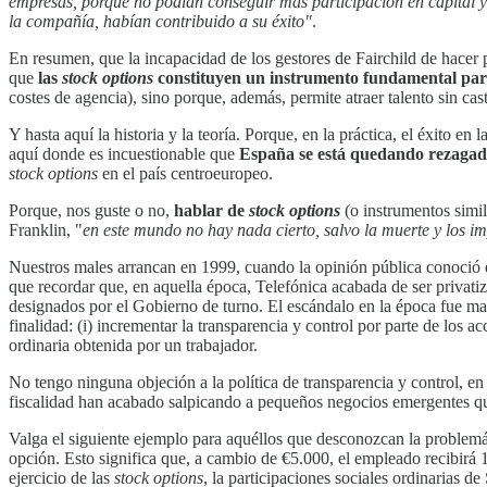
empresas, porque no podían conseguir más participación en capital y
la compañía, habían contribuido a su éxito"
.
En resumen, que la incapacidad de los gestores de Fairchild de hacer p
que
las
stock options
constituyen un instrumento fundamental para
costes de agencia), sino porque, además, permite atraer talento sin ca
Y hasta aquí la historia y la teoría. Porque, en la práctica, el éxito en
aquí donde es incuestionable que
España se está quedando rezagada 
stock options
en el país centroeuropeo.
Porque, nos guste o no,
hablar de
stock options
(o instrumentos simi
Franklin, "
en este mundo no hay nada cierto, salvo la muerte y los i
Nuestros males arrancan en 1999, cuando la opinión pública conoció e
que recordar que, en aquella época, Telefónica acabada de ser privati
designados por el Gobierno de turno. El escándalo en la época fue ma
finalidad: (i) incrementar la transparencia y control por parte de los a
ordinaria obtenida por un trabajador.
No tengo ninguna objeción a la política de transparencia y control, e
fiscalidad han acabado salpicando a pequeños negocios emergentes qu
Valga el siguiente ejemplo para aquéllos que desconozcan la problemát
opción. Esto significa que, a cambio de €5.000, el empleado recibirá 
ejercicio de las
stock options
, la participaciones sociales ordinarias d