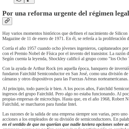
Por una reforma urgente del régimen legal
Hay varios momentos históricos que definen el nacimiento de Silicon V
Magazine de 11 de enero de 1971. En él, se refería a la proliferación
Corría el año 1957 cuando ocho jóvenes ingenieros, capitaneados po
con el Premio Nobel de Física por el invento del transistor. La razón d
Según cuenta la leyenda, Shockley calificó al grupo como "los Ocho Tr
Con la ayuda de Arthur Rock (en aquella época, banquero de inversió
fundaron Fairchild Semiconductor en San José, como una división de
cámaras y otros dispositivos para las Fuerzas Aéreas norteamericanas.
Al principio, todo parecía ir bien. A los pocos años, Fairchild Semicon
ingresos del grupo Fairchild. Pero algo no estaba funcionando. Al p
propias empresas de microchips. Hasta que, en el año 1968, Robert 
Fairchild, se marcharon para fundar Intel.
Las razones de la salida de una empresa siempre son varias, pero uno d
acciones a los empleados de su división de semiconductores. En palab
en el sentido de que no querían que nadie tuviera opciones sobre a