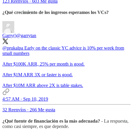
123 Reenvíos
·
603 Me gusta
¿Qué crecimiento de los ingresos esperamos los VCs?
Garry()
@garrytan
@prukalpa
Early on the classic YC advice is 10% per week from
small numbers
After $100K ARR, 25% per month is good.
After $1M ARR 3X or faster is good.
After $10M ARR above 2X is table stakes.
4:57 AM · Sep 10, 2019
32 Reenvíos
·
266 Me gusta
¿Qué fuente de financiación es la más adecuada?
- La respuesta,
como casi siempre, es que depende.