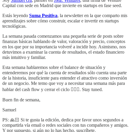
Soy
Samuel Gil
, partner en
JME Ventures
, una firma de Venture
Capital con sede en Madrid que invierte en startups en fase seed.
Estás leyendo
Suma Positiva
, la newsletter en la que comparto mis
aprendizajes sobre cómo construir, escalar e invertir en startups
tecnológicas.
La semana pasada comenzamos una pequeña serie de posts sobre
finanzas básicas hablando de valor, valoración y precio, conceptos
en los que por su importancia volveré a incidir hoy. Asimismo, nos
detuvimos a examinar la cuenta de resultados, el estado financiero
más intuitivo y familiar.
Esta semana hablaremos sobre el balance de situación y
entenderemos por qué la cuenta de resultados sólo cuenta una parte
de la historia, insuficiente para entender el atractivo como inversión
de un negocio. Me temo que voy a necesitar una semana más para
hablar del cash flow y cerrar el ciclo 🤷🏻‍♂️. Stay tuned.
Buen fin de semana,
Samuel
PS: 🙏🏻 Si te gusta la edición, dedica por favor unos segundos a
compartirla vía email o redes sociales con tus compañeros y amigos.
Y por supuesto, si aún no lo has hecho, suscríbete.