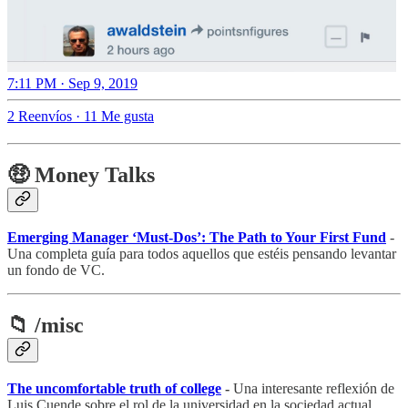
7:11 PM · Sep 9, 2019
2 Reenvíos
·
11 Me gusta
🤑 Money Talks
Emerging Manager ‘Must-Dos’: The Path to Your First Fund
-
Una completa guía para todos aquellos que estéis pensando levantar
un fondo de VC.
📁 /misc
The uncomfortable truth of college
-
Una interesante reflexión de
Luis Cuende sobre el rol de la universidad en la sociedad actual.