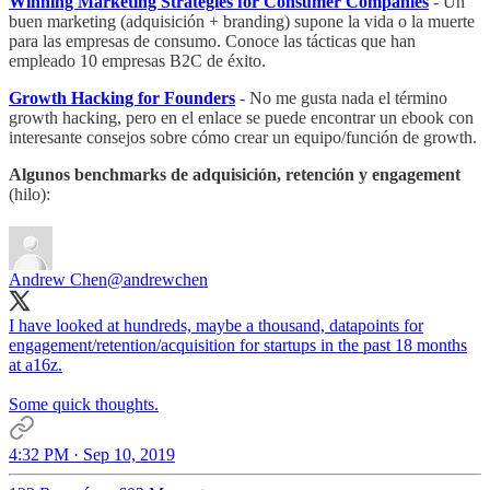
Winning Marketing Strategies for Consumer Companies
- Un
buen marketing (adquisición + branding) supone la vida o la muerte
para las empresas de consumo. Conoce las tácticas que han
empleado 10 empresas B2C de éxito.
Growth Hacking for Founders
- No me gusta nada el término
growth hacking, pero en el enlace se puede encontrar un ebook con
interesante consejos sobre cómo crear un equipo/función de growth.
Algunos benchmarks de adquisición, retención y engagement
(hilo):
Andrew Chen
@andrewchen
I have looked at hundreds, maybe a thousand, datapoints for
engagement/retention/acquisition for startups in the past 18 months
at a16z.
Some quick thoughts.
4:32 PM · Sep 10, 2019