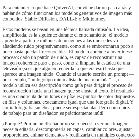
Para entender lo que hace QuiverAI, conviene dar un paso atrás y
hablar de cómo funcionan los modelos generativos de imagen más
conocidos: Stable Diffusion, DALL-E o Midjourney.
Estos modelos se basan en una técnica llamada difusión. La idea,
simplificada, es la siguiente: durante el entrenamiento, el modelo
aprende a partir de millones de imágenes a las que se les va
añadiendo ruido progresivamente, como si se emborronaran poco a
poco hasta quedar irreconocibles. El modelo aprende a invertir ese
proceso: dado un patrón de ruido, es capaz de reconstruir una
imagen coherente paso a paso, como si limpiara la estática de una
televisión (si es que alguien recuerda lo que era eso) hasta que
aparece una imagen nítida. Cuando el usuario escribe un prompt —
por ejemplo, “un logotipo minimalista de una montaña”—, el
modelo utiliza esa descripción como guía para dirigir el proceso de
reconstrucción hacia una imagen que se ajuste al texto. El resultado
es una cuadrícula de millones de píxeles: puntos de color dispuestos
en filas y columnas, exactamente igual que una fotografía digital. Y
como fotografía sintética, puede ser espectacular. Pero como pieza
de trabajo para un diseñador, es prácticamente inútil.
¿Por qué? Porque un diseñador no solo necesita ver una imagen:
necesita editarla, descomponerla en capas, cambiar colores, ajustar
proporciones, animar elementos y reutilizarla en múltiples contextos