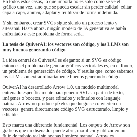
En todos estos casos, lo que importa no es solo cómo se ve el
gráfico una vez, sino que se pueda escalar sin perder calidad, editar
capa a capa, animar, adaptar y reutilizar de forma indefinida.
Y sin embargo, crear SVGs sigue siendo un proceso lento y
artesanal. Hasta ahora, ningún modelo de IA generativa se había
enfrentado a este problema de forma seria.
La tesis de QuiverAI: los vectores son código, y los LLMs son
muy buenos generando código
La idea central de QuiverAI es elegante: si un SVG es código,
entonces el problema de generar gráficos vectoriales es, en el fondo,
un problema de generación de código. Y resulta que, como sabemos,
los LLMs son extraordinariamente buenos generando código.
QuiverAI ha desarrollado Arrow 1.0, un modelo multimodal
entrenado específicamente para generar SVGs a partir de texto,
imágenes o bocetos, y para editarlos y refinarlos con lenguaje
natural. Arrow no produce píxeles que luego se convierten en
vectores: genera directamente código SVG estructurado, limpio y
editable.
Esto marca una diferencia fundamental. Los outputs de Arrow son
gráficos que un diseñador puede abrir, modificar y utilizar en un
flujo de trabajo real sin apenas limpieza manual. Arrow es