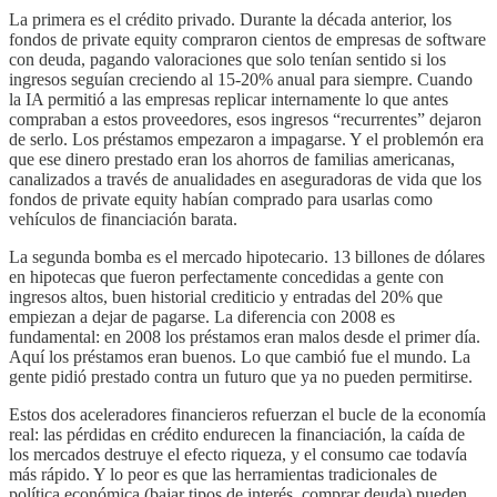
La primera es el crédito privado. Durante la década anterior, los
fondos de private equity compraron cientos de empresas de software
con deuda, pagando valoraciones que solo tenían sentido si los
ingresos seguían creciendo al 15-20% anual para siempre. Cuando
la IA permitió a las empresas replicar internamente lo que antes
compraban a estos proveedores, esos ingresos “recurrentes” dejaron
de serlo. Los préstamos empezaron a impagarse. Y el problemón era
que ese dinero prestado eran los ahorros de familias americanas,
canalizados a través de anualidades en aseguradoras de vida que los
fondos de private equity habían comprado para usarlas como
vehículos de financiación barata.
La segunda bomba es el mercado hipotecario. 13 billones de dólares
en hipotecas que fueron perfectamente concedidas a gente con
ingresos altos, buen historial crediticio y entradas del 20% que
empiezan a dejar de pagarse. La diferencia con 2008 es
fundamental: en 2008 los préstamos eran malos desde el primer día.
Aquí los préstamos eran buenos. Lo que cambió fue el mundo. La
gente pidió prestado contra un futuro que ya no pueden permitirse.
Estos dos aceleradores financieros refuerzan el bucle de la economía
real: las pérdidas en crédito endurecen la financiación, la caída de
los mercados destruye el efecto riqueza, y el consumo cae todavía
más rápido. Y lo peor es que las herramientas tradicionales de
política económica (bajar tipos de interés, comprar deuda) pueden