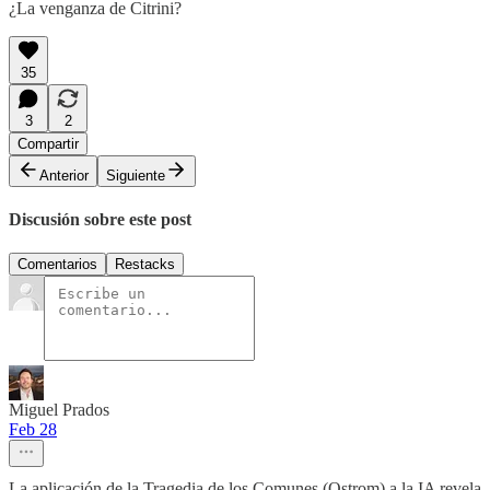
¿La venganza de Citrini?
35
3
2
Compartir
Anterior
Siguiente
Discusión sobre este post
Comentarios
Restacks
Miguel Prados
Feb 28
La aplicación de la Tragedia de los Comunes (Ostrom) a la IA revela