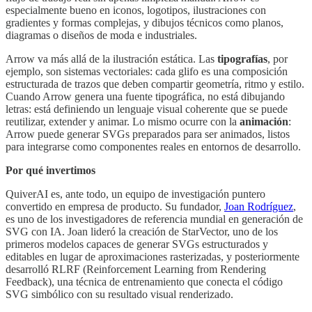
especialmente bueno en iconos, logotipos, ilustraciones con
gradientes y formas complejas, y dibujos técnicos como planos,
diagramas o diseños de moda e industriales.
Arrow va más allá de la ilustración estática. Las
tipografías
, por
ejemplo, son sistemas vectoriales: cada glifo es una composición
estructurada de trazos que deben compartir geometría, ritmo y estilo.
Cuando Arrow genera una fuente tipográfica, no está dibujando
letras: está definiendo un lenguaje visual coherente que se puede
reutilizar, extender y animar. Lo mismo ocurre con la
animación
:
Arrow puede generar SVGs preparados para ser animados, listos
para integrarse como componentes reales en entornos de desarrollo.
Por qué invertimos
QuiverAI es, ante todo, un equipo de investigación puntero
convertido en empresa de producto. Su fundador,
Joan Rodríguez
,
es uno de los investigadores de referencia mundial en generación de
SVG con IA. Joan lideró la creación de StarVector, uno de los
primeros modelos capaces de generar SVGs estructurados y
editables en lugar de aproximaciones rasterizadas, y posteriormente
desarrolló RLRF (Reinforcement Learning from Rendering
Feedback), una técnica de entrenamiento que conecta el código
SVG simbólico con su resultado visual renderizado.