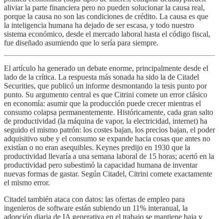
aliviar la parte financiera pero no pueden solucionar la causa real,
porque la causa no son las condiciones de crédito. La causa es que
la inteligencia humana ha dejado de ser escasa, y todo nuestro
sistema económico, desde el mercado laboral hasta el código fiscal,
fue diseñado asumiendo que lo sería para siempre.
El artículo ha generado un debate enorme, principalmente desde el
lado de la crítica. La respuesta más sonada ha sido la de Citadel
Securities, que publicó un informe desmontando la tesis punto por
punto. Su argumento central es que Citrini comete un error clásico
en economía: asumir que la producción puede crecer mientras el
consumo colapsa permanentemente. Históricamente, cada gran salto
de productividad (la máquina de vapor, la electricidad, internet) ha
seguido el mismo patrón: los costes bajan, los precios bajan, el poder
adquisitivo sube y el consumo se expande hacia cosas que antes no
existían o no eran asequibles. Keynes predijo en 1930 que la
productividad llevaría a una semana laboral de 15 horas; acertó en la
productividad pero subestimó la capacidad humana de inventar
nuevas formas de gastar. Según Citadel, Citrini comete exactamente
el mismo error.
Citadel también ataca con datos: las ofertas de empleo para
ingenieros de software están subiendo un 11% interanual, la
adopción diaria de IA generativa en el trabajo se mantiene baja y