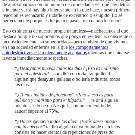
de aproximarnos con un mínimo de curiosidad a ver qué hay detrás
e intentar ver si hay algo interesante en lo que hace, nuestra primera
reacción es rechazarlo y tildarle de excéntrico o estúpido. Lo sé
perfectamente porque es lo que me pasó a mí cuando lo conocí.
Esto es síntoma de nuestra propia naturaleza—machacamos al que
destaca porque no soportamos que ponga en evidencia, consciente o
inconscientemente, su superioridad—pero también de que vivimos
en una sociedad enferma en la que
los comportamientos
autodestructivos están plenamente aceptados
mientras que cuidarse
levanta inmediatamente sospechas.
“¿Desayunas huevos todos los días? ¡Eso es malísimo
para el colesterol!” —
te dirá con toda tranquilidad
alguien que desayuna galletas o bollería industrial todos
los días.
“¿Tomas batidos de proteínas? ¡Pero si eso es pura
química y malísimo para el hígado!”
—te dirá alguien
mientras se bebe un Nesquik, con un contenido de
azúcar superior al 75%.
“¿Haces ejercicio todos los días? ¡Estás obsesionado
con tu cuerpo!”
te dirá alguien cuya rutina de ejercicios
consiste en hacer cientos de repeticiones de
press de