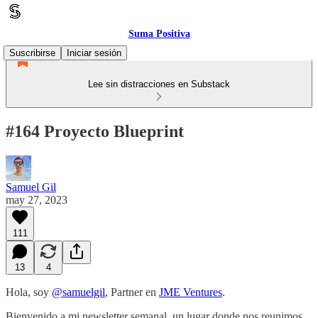
Suma Positiva
Suscribirse
Iniciar sesión
Lee sin distracciones en Substack
#164 Proyecto Blueprint
Samuel Gil
may 27, 2023
111
13
4
Hola, soy
@samuelgil
, Partner en
JME Ventures
.
Bienvenido a mi newsletter semanal, un lugar donde nos reunimos