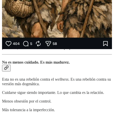
1:54 PM · Jan 9, 2026
·
188K Vistas
208 Respuestas
·
25 Reenvíos
·
840 Me gusta
No como rechazo tecnológico (que también), sino como gesto
simbólico. Como forma de recuperar el criterio propio. Como
manera de volver a sentir sin intermediarios.
Entre los que lo prueban, la experiencia se repite: no sólo no pasa
nada malo, sino que a menudo pasa algo bueno: menos ruido, más
presencia, más confianza en el criterio propio.
No es menos cuidado. Es más madurez.
Esta no es una rebelión contra el
wellness
. Es una rebelión contra su
versión más dogmática.
Cuidarse sigue siendo importante. Lo que cambia es la relación.
Menos obsesión por el control.
Más tolerancia a la imperfección.