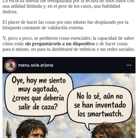
La escucha interna fue reemplazada por la lectura de unos datos con
una utilidad limitada y, en el peor de los casos, una fiabilidad
dudosa.
El placer de hacer las cosas por uno mismo fue desplazado por la
búsqueda constante de validación externa.
Y, poco a poco, se perdieron cosas esenciales: la capacidad de saber
cómo estás
sin preguntárselo a un dispositivo
o de hacer cosas
para ti mismo, no para tu
dashboard
de métricas o tus redes sociales.
Este patrón conecta con una idea que el filósofo coreano-alemán
Byung-Chul Han puso hace unos años sobre la mesa: la de la auto-
explotación
1
.