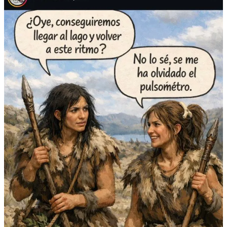
Cada vez más gente está dando un paso atrás. No para dejar de
cuidarse, sino para dejar de vivir en modo optimización permanente.
Siguen entrenando. Siguen durmiendo y comiendo bien. Siguen
prestando atención a su salud.
Pero ya no necesitan medirlo todo todo el tiempo.
El ejemplo más claro de este cambio es algo que, hace poco, parecía
impensable:
el abandono de los
wearables
.
Dan Go
@CoachDanGo
For the past 3 months I’ve stopped wearing all forms of wearables.
No Apple Watch, sleep trackers, not even a Fitbit.
It’s anecdotal but I haven’t seen any downsides and I’m feeling the
best I’ve felt in a long time.