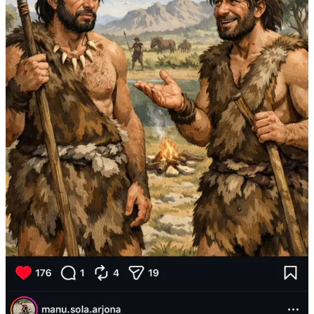
No hace falta un jefe que apriete demasiado cuando uno mismo
puede ser su mejor explotador.
El efecto rebote
El lado positivo es indiscutible: millones de personas hemos
descubierto lo bien que nos sentimos cuando dormimos mejor, nos
movemos más, entrenar con algo de estructura y comemos con
cabeza.
Eso no va a desaparecer.
Pero cuando el cuidado se vuelve ortodoxia, cuando vivir bien se
convierte en cumplir protocolos, eso empieza a jugar en tu contra:
Más ansiedad. Más rigidez. Más miedo a salirse del plan. Menos
vida.
Y ahí es donde algo debe empezar a cambiar.
El paso atrás (consciente)